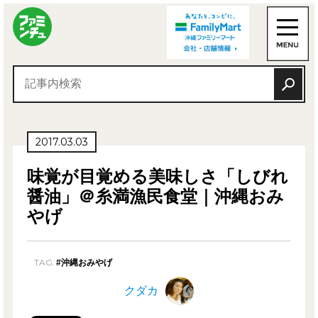
2017.03.03
味覚が目覚める美味しさ「しびれ
醤油」＠糸満漁民食堂｜沖縄おみ
やげ
TAG:
#沖縄おみやげ
クダカ