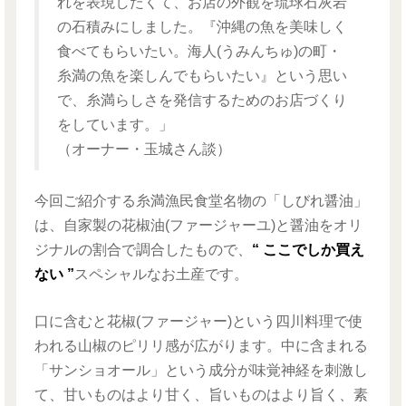
れを表現したくて、お店の外観を琉球石灰岩
の石積みにしました。『沖縄の魚を美味しく
食べてもらいたい。海人(うみんちゅ)の町・
糸満の魚を楽しんでもらいたい』という思い
で、糸満らしさを発信するためのお店づくり
をしています。」
（オーナー・玉城さん談）
今回ご紹介する糸満漁民食堂名物の「しびれ醤油」
は、自家製の花椒油(ファージャーユ)と醤油をオリ
ジナルの割合で調合したもので、
“ ここでしか買え
ない ”
スペシャルなお土産です。
口に含むと花椒(ファージャー)という四川料理で使
われる山椒のピリリ感が広がります。中に含まれる
「サンショオール」という成分が味覚神経を刺激し
て、甘いものはより甘く、旨いものはより旨く、素