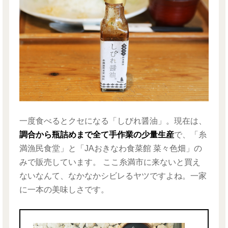
一度食べるとクセになる「しびれ醤油」。現在は、
調合から瓶詰めまで全て手作業の少量生産
で、「糸
満漁民食堂」と「JAおきなわ食菜館 菜々色畑」の
みで販売しています。 ここ糸満市に来ないと買え
ないなんて、なかなかシビレるヤツですよね。一家
に一本の美味しさです。