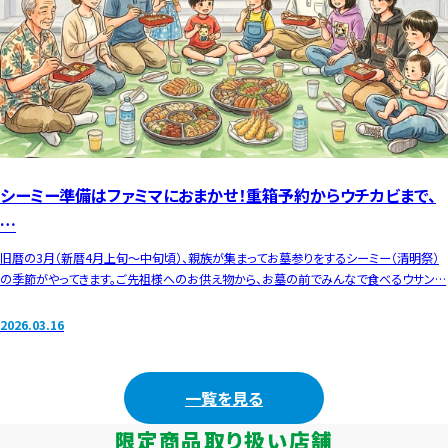
シーミー準備はファミマにおまかせ！重箱予約からウチカビまで、
…
旧暦の3月（新暦4月上旬〜中旬頃）、親族が集まってお墓参りをするシーミー（清明祭）
の季節がやってきます。ご先祖様へのお供え物から、お墓の前でみんなで食べるウサン…
2026.03.16
一覧を見る
限定商品取り扱い店舗