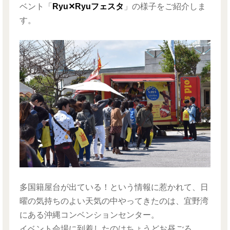
ベント「
Ryu✕Ryuフェスタ
」の様子をご紹介しま
す。
多国籍屋台が出ている！という情報に惹かれて、日
曜の気持ちのよい天気の中やってきたのは、宜野湾
にある沖縄コンベンションセンター。
イベント会場に到着したのはちょうどお昼ごろ。