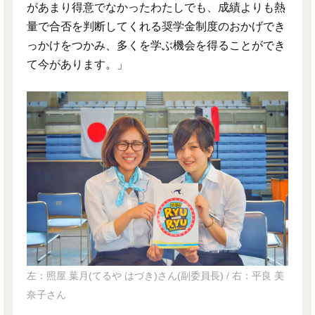
があまり得意でなかったわたしでも、成績よりも熱
量で合否を判断してくれる奨学金制度のおかげでき
っかけをつかみ、多くを学ぶ機会を得ることができ
て今があります。」
左：照屋 葉月(てるや はづき)さん(副委員長) / 右：平良 美
奈子さん