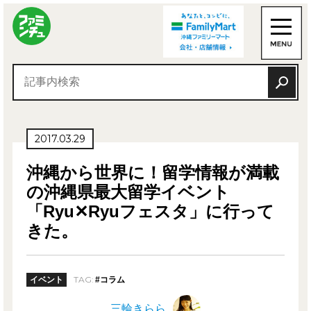
2017.03.29
沖縄から世界に！留学情報が満載
の沖縄県最大留学イベント
「Ryu✕Ryuフェスタ」に行って
きた。
TAG:
イベント
#コラム
三輪きらら