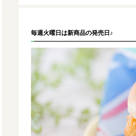
モルガサンリオ（プクプクシー
増量 
ル）
毎週火曜日は新商品の発売日♪