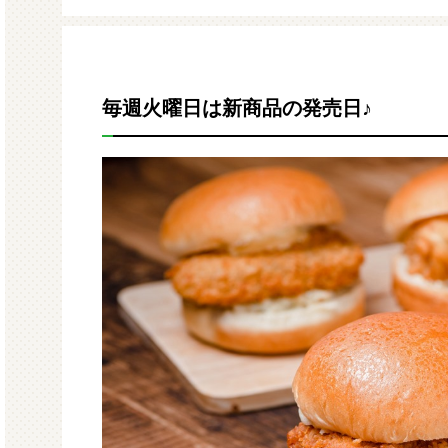
モルガサンリオ（プクプクシー
増量 
ル）
毎週火曜日は新商品の発売日♪