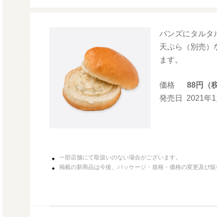
バンズにタルタ
モルガサン
天ぷら（別売）
ます。
価格
88円（
発売日
2021年
一部店舗にて取扱いのない場合がございます。
掲載の新商品は今後、パッケージ・規格・価格の変更及び販