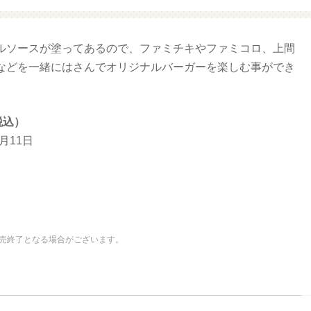
ルソースが塗ってあるので、ファミチキやファミコロ、上間
リオ（プクプクシー
増量 ファミマ・ザ・クレープ 生
ル）
チョコ
などを一緒にはさんでオリジナルバーガーを楽しむ事ができ
税込）
1月11日
売終了となる場合がございます。