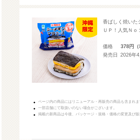
香ばしく焼いた
モルガサンリオ（プクプクシー
増量
ル）
ＵＰ！人気Ｎｏ
価格
378円
発売日
2026年
ページ内の商品にはリニューアル・再販売の商品も含まれま
一部店舗にて取扱いのない場合がございます。
掲載の新商品は今後、パッケージ・規格・価格の変更及び販