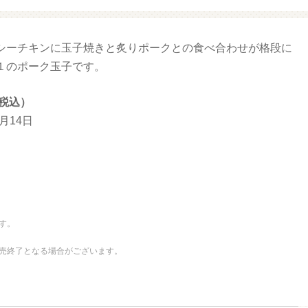
シーチキンに玉子焼きと炙りポークとの食べ合わせが格段に
 ファミマ・ザ・クレープ 生
増量豚しゃぶパスタサラ
チョコ
１のポーク玉子です。
（税込）
4月14日
す。
売終了となる場合がございます。