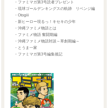
・ファミマガ第3号読者プレゼント
・琉球ゴールデンキングスの軌跡 リベンジ編
・Otogiii
・新ヒーロー現るっ！キセキの少年
・沖縄ファミメ物語とは
・ファミメ物語 奮闘期編
・沖縄ファミメ物語対談～草創期編～
・とうま一家
・ファミマガ第3号編集後記