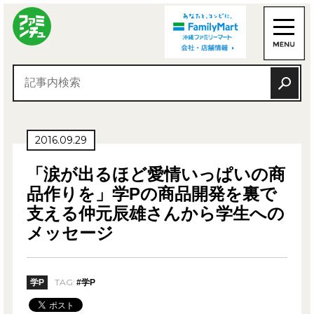
2016.09.29
「涙が出るほど愛情いっぱいの商
品作りを」学Pの商品開発を裏で
支える仲元辰雄さんから学生への
メッセージ
TAG:
学P
#学P