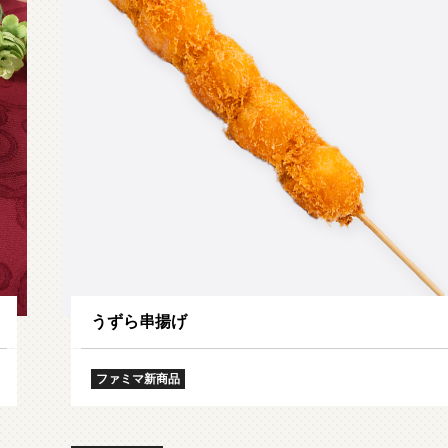
ファミマ・ザ・クレープ 生
増量豚しゃぶパスタサラダ
チョコ
うずら串揚げ
ファミマ新商品