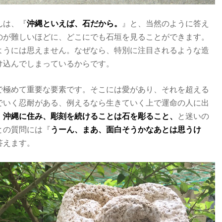
んは、『
沖縄といえば、石だから。
』と、当然のように答え
のが難しいほどに、どこにでも石垣を見ることができます。
ようには思えません。なぜなら、特別に注目されるような造
け込んでしまっているからです。
で極めて重要な要素です。そこには愛があり、それを超える
でいく忍耐がある、例えるなら生きていく上で運命の人に出
。
沖縄に住み、彫刻を続けることは石を彫ること、
と迷いの
との質問には『
うーん、まあ、面白そうかなあとは思うけ
答えます。