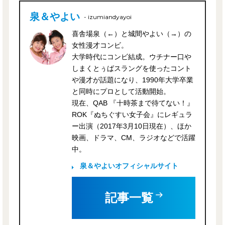
泉＆やよい
- izumiandyayoi
喜舎場泉（←）と城間やよい（→）の
女性漫才コンビ。
大学時代にコンビ結成。ウチナー口や
しまくとぅばスラングを使ったコント
や漫才が話題になり、1990年大学卒業
と同時にプロとして活動開始。
現在、QAB 『十時茶まで待てない！』
ROK『ぬちぐすい女子会』にレギュラ
ー出演（2017年3月10日現在）、ほか
映画、ドラマ、CM、ラジオなどで活躍
中。
泉＆やよいオフィシャルサイト
記事一覧