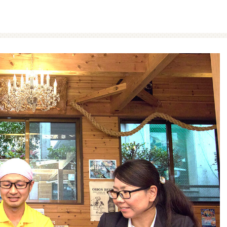
ファミマ・ザ・クレープ 生
増量豚しゃぶパスタサラダ
チョコ