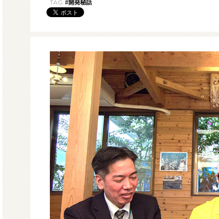
TAG:
#開発秘話
モルガサンリオ（プクプクシー
増量 
ル）