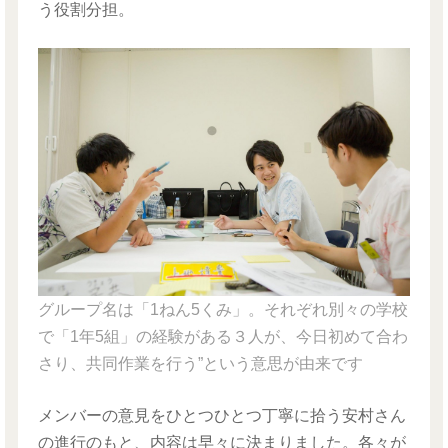
う役割分担。
グループ名は「1ねん5くみ」。それぞれ別々の学校
で「1年5組」の経験がある３人が、今日初めて合わ
さり、共同作業を行う”という意思が由来です
メンバーの意見をひとつひとつ丁寧に拾う安村さん
の進行のもと、内容は早々に決まりました。各々が