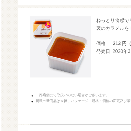
ねっとり食感で
モルガサンリオ（プクプクシー
増量 
ル）
製のカラメルをト
価格
213 円
発売日
2020年
一部店舗にて取扱いのない場合がございます。
掲載の新商品は今後、パッケージ・規格・価格の変更及び販