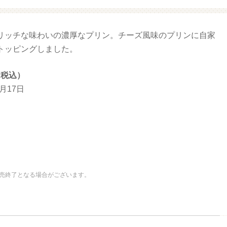
リッチな味わいの濃厚なプリン。チーズ風味のプリンに自家
ファミマ・ザ・クレープ 生
増量豚しゃぶパスタサラダ
チョコ
ッピングしました。
（税込）
3月17日
売終了となる場合がございます。