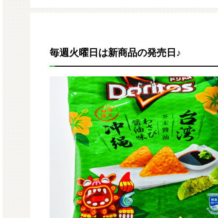
モルガサンリオ（プクプクシー
増量 
ル）
毎週火曜日は新商品の発売日♪