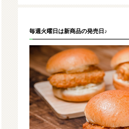
モルガサンリオ（プクプクシー
増量 
ル）
毎週火曜日は新商品の発売日♪