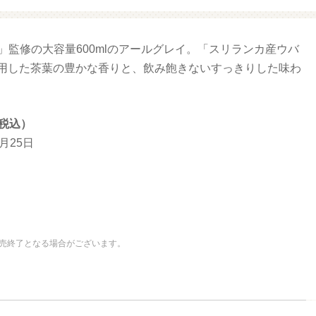
n Tea」監修の大容量600mlのアールグレイ。「スリランカ産ウバ
増量 ファミマ・ザ・クレープ 生
増量豚しゃぶ
チョコ
使用した茶葉の豊かな香りと、飲み飽きないすっきりした味わ
（税込）
5月25日
売終了となる場合がございます。