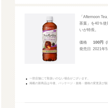
「Afternoo
モルガサンリオ（プクプクシー
ル）
茶葉」を40％
いが特長。
価格
100円
発売日
2021年
一部店舗にて取扱いのない場合がございます。
掲載の新商品は今後、パッケージ・規格・価格の変更及び販