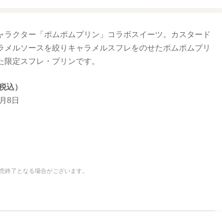
ャラクター「ポムポムプリン」コラボスイーツ。カスタード
ガサンリオ（プクプクシー
増量 ファミマ・ザ・クレープ
ル）
チョコ
ラメルソースを絞りキャラメルスフレをのせたポムポムプリ
た限定スフレ・プリンです。
（税込）
6月8日
売終了となる場合がございます。