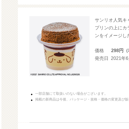
サンリオ人気キ
モル
プリンの上にカ
ンをイメージし
価格
298円
発売日
2021年
一部店舗にて取扱いのない場合がございます。
掲載の新商品は今後、パッケージ・規格・価格の変更及び販