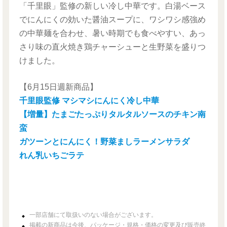
「千里眼」監修の新しい冷し中華です。白湯ベース
でにんにくの効いた醤油スープに、ワシワシ感強め
の中華麺を合わせ、暑い時期でも食べやすい、あっ
さり味の直火焼き鶏チャーシューと生野菜を盛りつ
けました。
【6月15日週新商品】
千里眼監修 マシマシにんにく冷し中華
【増量】たまごたっぷりタルタルソースのチキン南
蛮
ガツーンとにんにく！野菜ましラーメンサラダ
れん乳いちごラテ
一部店舗にて取扱いのない場合がございます。
掲載の新商品は今後、パッケージ・規格・価格の変更及び販売終