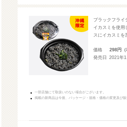
ブラックフライ
モルガサンリオ（プクプクシー
ル）
イカスミを使用
スにイカスミを
価格
298円
発売日
2021年
一部店舗にて取扱いのない場合がございます。
掲載の新商品は今後、パッケージ・規格・価格の変更及び販