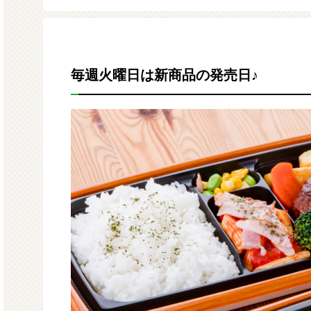
モルガサンリオ（プクプクシー
増量 
ル）
毎週火曜日は新商品の発売日♪