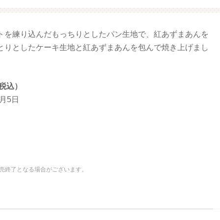
トを練り込んだもっちりとしたパン生地で、紅あずまあんを
ガサンリオ（プクプクシー
増量 ファミマ・ザ・クレープ
ル）
チョコ
とりとしたケーキ生地と紅あずまあんを包んで焼き上げまし
（税込）
9月5日
売終了となる場合がございます。