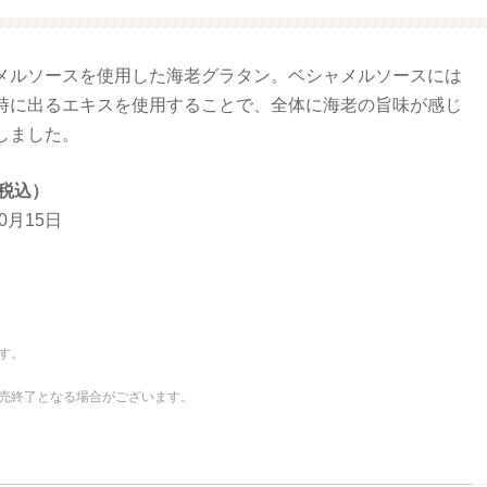
メルソースを使用した海老グラタン。ベシャメルソースには
リオ（プクプクシー
増量 ファミマ・ザ・クレープ 生
ル）
チョコ
時に出るエキスを使用することで、全体に海老の旨味が感じ
しました。
（税込）
10月15日
す。
売終了となる場合がございます。