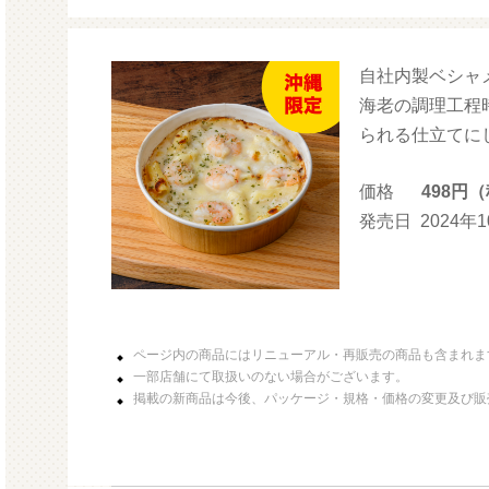
自社内製ベシャ
モルガサン
海老の調理工程
られる仕立てに
価格
498円
発売日
2024年
ページ内の商品にはリニューアル・再販売の商品も含まれま
一部店舗にて取扱いのない場合がございます。
掲載の新商品は今後、パッケージ・規格・価格の変更及び販