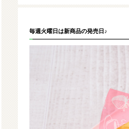
モルガサンリオ（プクプクシー
増量 
ル）
毎週火曜日は新商品の発売日♪