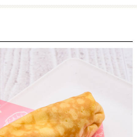
ファミマ・ザ・クレープ 生
増量豚しゃぶパスタサラダ
チョコ