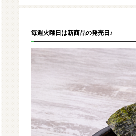
モルガサンリオ（プクプクシー
増量 
ル）
毎週火曜日は新商品の発売日♪