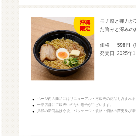
モチ感と弾力が
モルガサンリオ
ル
た旨みと深みの
価格
598円
発売日
2025年
ページ内の商品にはリニューアル・再販売の商品も含まれま
一部店舗にて取扱いのない場合がございます。
掲載の新商品は今後、パッケージ・規格・価格の変更及び販