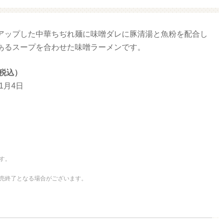
アップした中華ちぢれ麺に味噌ダレに豚清湯と魚粉を配合し
（プクプクシー
増量 ファミマ・ザ・クレープ 生
）
チョコ
あるスープを合わせた味噌ラーメンです。
（税込）
11月4日
す。
売終了となる場合がございます。