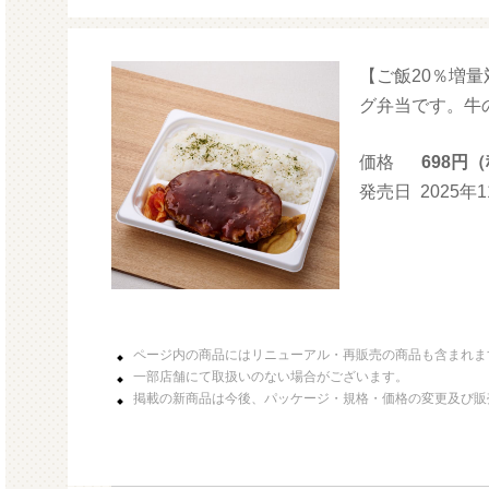
【ご飯20％増
モルガサンリオ（プクプクシー
ル）
グ弁当です。牛
価格
698円
発売日
2025年
ページ内の商品にはリニューアル・再販売の商品も含まれま
一部店舗にて取扱いのない場合がございます。
掲載の新商品は今後、パッケージ・規格・価格の変更及び販