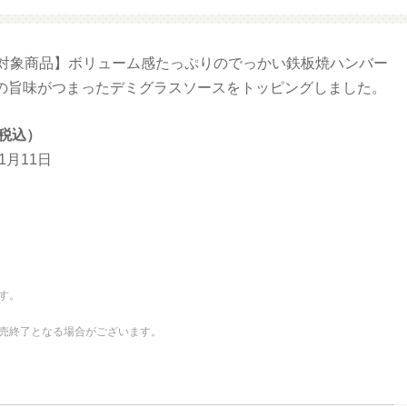
量対象商品】ボリューム感たっぷりのでっかい鉄板焼ハンバー
増量 ファミマ・ザ・クレープ 生
増量
チョコ
の旨味がつまったデミグラスソースをトッピングしました。
（税込）
11月11日
す。
売終了となる場合がございます。