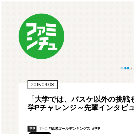
HOME
/
2016.09.08
「大学では、バスケ以外の挑戦
学Pチャレンジ～先輩インタビ
TAG:
学P
#琉球ゴールデンキングス
#学P