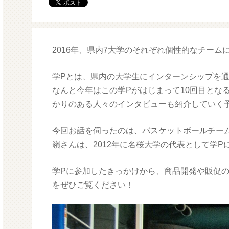
モルガサンリオ（プクプクシー
増量 
ル）
2016年、県内7大学のそれぞれ個性的なチー
学Pとは、県内の大学生にインターンシップを
なんと今年はこの学Pがはじまって10回目とな
かりのある人々のインタビューも紹介していく
今回お話を伺ったのは、バスケットボールチー
嶺さんは、2012年に名桜大学の代表として学Pに
学Pに参加したきっかけから、商品開発や販促
をぜひご覧ください！