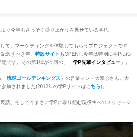
ファミマ・ザ・クレープ 生
増量豚しゃぶパスタサラダ
チョコ
ムにより今年もさっそく盛り上がりを見せている学P。
通して、マーケティングを体験してもらうプロジェクトです。
る記念すべき年、
特設サイト
もOPENし今年は特別に学Pにゆ
予定です。その第1弾が今回の、「
学P先輩インタビュー
」。
ム「
琉球ゴールデンキングス
」の営業マン・大嶺心さん。大
参加されました(2012年の学Pサイトは
こちら
)。
の裏話、そして今まさに学Pに取り組む現役生へのメッセージ