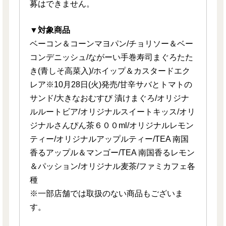
募はできません。
▼対象商品
ベーコン＆コーンマヨパン/チョリソー＆ベー
コンデニッシュ/ながーい手巻寿司まぐろたた
き(青しそ高菜入)/ホイップ＆カスタードエク
レア※10月28日(火)発売/甘辛サバとトマトの
サンド/大きなおむすび 漬けまぐろ/オリジナ
ルルートビア/オリジナルスイートキッス/オリ
ジナルさんぴん茶６００ml/オリジナルレモン
ティー/オリジナルアップルティー/TEA 南国
香るアップル＆マンゴー/TEA 南国香るレモン
＆パッション/オリジナル麦茶/ファミカフェ各
種
※一部店舗では取扱のない商品もございま
す。