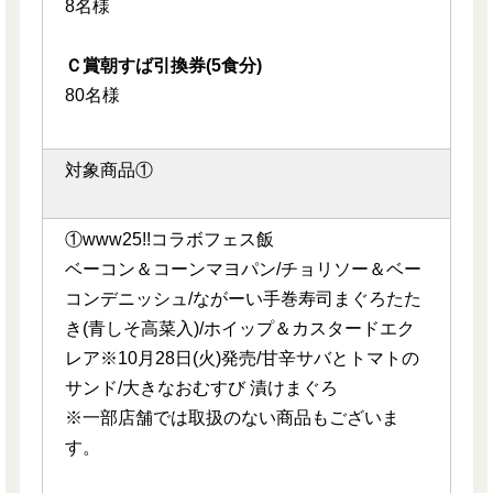
8名様
Ｃ賞朝すば引換券(5食分)
80名様
対象商品①
①www25!!コラボフェス飯
ベーコン＆コーンマヨパン/チョリソー＆ベー
コンデニッシュ/ながーい手巻寿司まぐろたた
き(青しそ高菜入)/ホイップ＆カスタードエク
レア※10月28日(火)発売/甘辛サバとトマトの
サンド/大きなおむすび 漬けまぐろ
※一部店舗では取扱のない商品もございま
す。