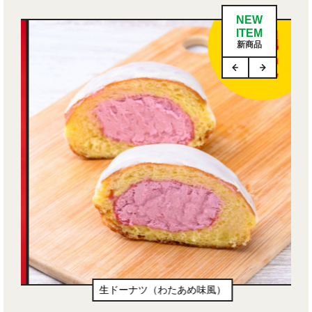
NEW
ITEM
新商品
生ドーナツ（わたあめ味風）