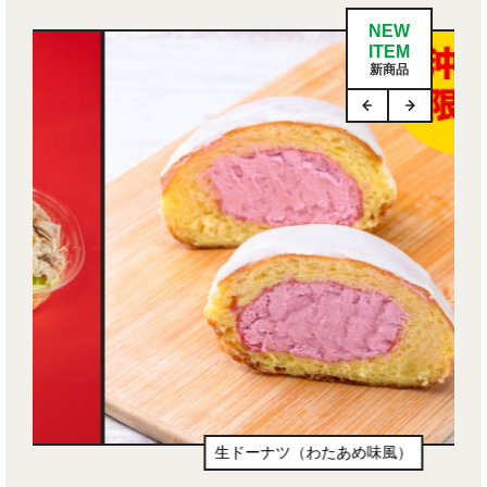
NEW
ITEM
新商品
生ドーナツ（わたあめ味風）