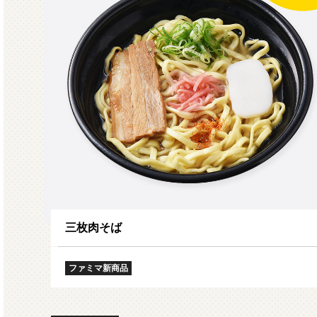
モルガサンリオ（プクプクシー
増量 
ル）
三枚肉そば
ファミマ新商品