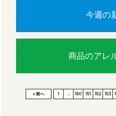
今週の
商品のアレ
«
前へ
1
…
150
151
152
153