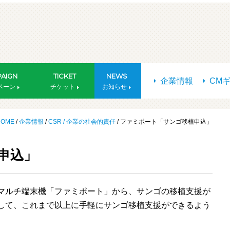
AIGN
TICKET
NEWS
企業情報
CM
ペーン
チケット
お知らせ
HOME
/
企業情報
/
CSR / 企業の社会的責任
/ ファミポート「サンゴ移植申込」
申込」
マルチ端末機「ファミポート」から、サンゴの移植支援が
して、これまで以上に手軽にサンゴ移植支援ができるよう