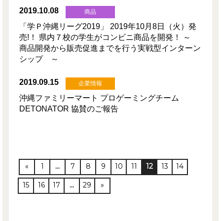
2019.10.08
商品
「学Ｐ沖縄リーグ2019」 2019年10月8日（火）発
売!！ 県内７校の学生がコンビニ商品を開発！ ～
商品開発から販売促進までを行う実戦型インターン
シップ ～
2019.09.15
企業情報
沖縄ファミリーマート プロゲーミングチーム
DETONATOR 協賛のご報告
«
1
…
7
8
9
10
11
12
13
14
15
16
17
…
29
»