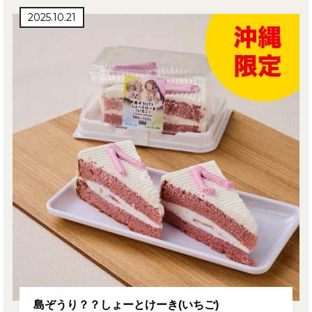
2025.10.21
島ぞうり？？しょーとけーき(いちご)