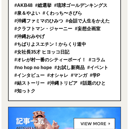
#AKB48
#総選挙
#琉球ゴールデンキングス
#泉＆やよい
#くわっち〜さびら
#沖縄ファミマのひみつ
#会話で人生をかえた
#クラフトマン・ジャーニー
#妄想企画室
#沖縄おみやげ
#ちばりよスエチン！からくり道中
#女社長35才 ヒヨッコ日記
#オレが村一番のシティーボーイ！
#コラム
#no hop no hope
#お試し新商品
#イベント
#インタビュー
#オシャレ
#マンガ
#学P
#結ストーリー
#沖縄トリビア
#話題のひと
#知っトク