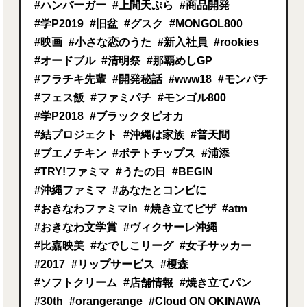
#ハンバーガー
#上間天ぷら
#商品開発
#学P2019
#旧盆
#グスク
#MONGOL800
#映画
#小さな恋のうた
#新入社員
#rookies
#オードブル
#清明祭
#那覇めしGP
#フラチキ先輩
#開発秘話
#www18
#モンパチ
#フェス飯
#ファミパチ
#モンゴル800
#学P2018
#ブラックタピオカ
#結プロジェクト
#沖縄は家族
#普天間
#ブエノチキン
#ポテトチップス
#浦添
#TRY!ファミマ
#うたの日
#BEGIN
#沖縄ファミマ
#あなたとコンビに
#おきなわファミマin
#焼き立てピザ
#atm
#おきなわ文学賞
#ヴィクサーレ沖縄
#比嘉映美
#なでしこリーグ
#女子サッカー
#2017
#リップサービス
#榎森
#ソフトクリーム
#店舗情報
#焼き立てパン
#30th
#orangerange
#Cloud ON OKINAWA