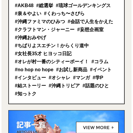
#AKB48
#総選挙
#琉球ゴールデンキングス
#泉＆やよい
#くわっち〜さびら
#沖縄ファミマのひみつ
#会話で人生をかえた
#クラフトマン・ジャーニー
#妄想企画室
#沖縄おみやげ
#ちばりよスエチン！からくり道中
#女社長35才 ヒヨッコ日記
#オレが村一番のシティーボーイ！
#コラム
#no hop no hope
#お試し新商品
#イベント
#インタビュー
#オシャレ
#マンガ
#学P
#結ストーリー
#沖縄トリビア
#話題のひと
#知っトク