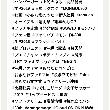
#ハンバーガー
#上間天ぷら
#商品開発
#学P2019
#旧盆
#グスク
#MONGOL800
#映画
#小さな恋のうた
#新入社員
#rookies
#オードブル
#清明祭
#那覇めしGP
#フラチキ先輩
#開発秘話
#www18
#モンパチ
#フェス飯
#ファミパチ
#モンゴル800
#学P2018
#ブラックタピオカ
#結プロジェクト
#沖縄は家族
#普天間
#ブエノチキン
#ポテトチップス
#浦添
#TRY!ファミマ
#うたの日
#BEGIN
#沖縄ファミマ
#あなたとコンビに
#おきなわファミマin
#焼き立てピザ
#atm
#おきなわ文学賞
#ヴィクサーレ沖縄
#比嘉映美
#なでしこリーグ
#女子サッカー
#2017
#リップサービス
#榎森
#ソフトクリーム
#店舗情報
#焼き立てパン
#30th
#orangerange
#Cloud ON OKINAWA